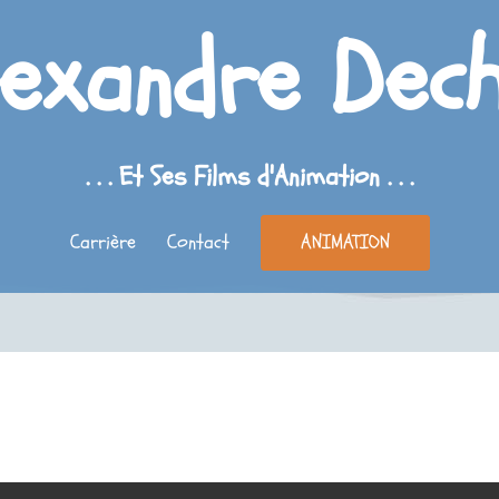
lexandre Dech
. . . Et Ses Films d'Animation . . .
Carrière
Contact
ANIMATION