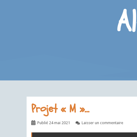
Aller
A
au
contenu
Projet « M »…
Publié
24 mai 2021
Laisser un commentaire